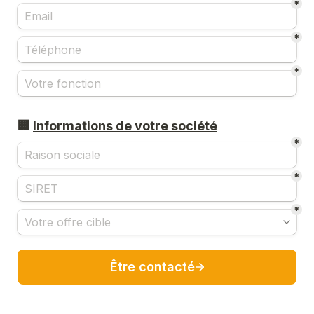
*
*
*
🏢 
Informations de votre société
*
*
*
Être contacté